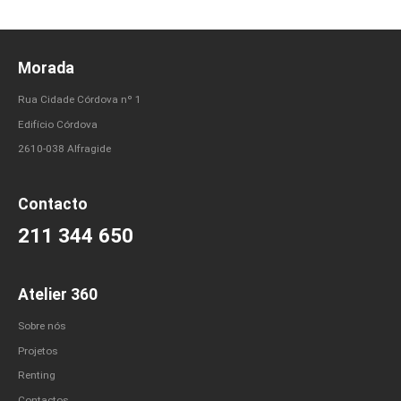
Morada
Rua Cidade Córdova nº 1
Edifício Córdova
2610-038 Alfragide
Contacto
211 344 650
Atelier 360
Sobre nós
Projetos
Renting
Contactos