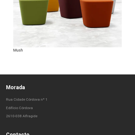
Mush
Morada
Rua Cidade Córdova nº 1
Edifício Córdova
2610-038 Alfragide
Contacto