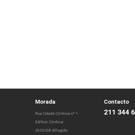
Morada
Contacto
211 344 
Rua Cidade Córdova nº 1
Edifício Córdova
2610-038 Alfragide