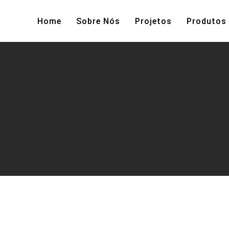
Home
Sobre Nós
Projetos
Produtos
Cadeira T-WORK.2
me
Direcionais
,
Operativas
,
Cadeiras
Cadeira T-WO