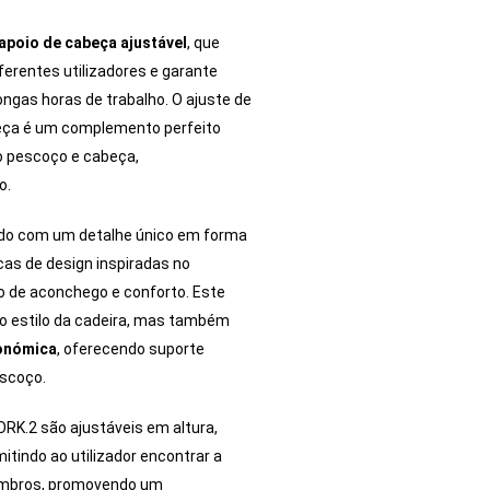
apoio de cabeça ajustável
, que
erentes utilizadores e garante
ngas horas de trabalho. O ajuste de
eça é um complemento perfeito
no pescoço e cabeça,
o.
tado com um detalhe único em forma
cas de design inspiradas no
o de aconchego e conforto. Este
 o estilo da cadeira, mas também
onómica
, oferecendo suporte
escoço.
RK.2 são ajustáveis em altura,
mitindo ao utilizador encontrar a
 ombros, promovendo um