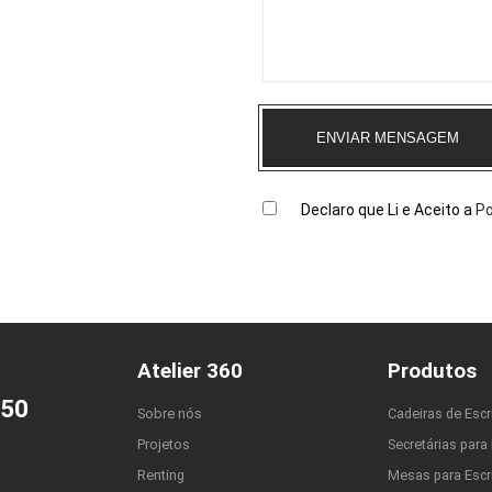
ENVIAR MENSAGEM
Declaro que Li e Aceito a
Po
Atelier 360
Produtos
650
Sobre nós
Cadeiras de Escr
Projetos
Secretárias para 
Renting
Mesas para Escri