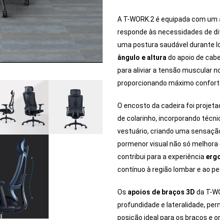
A T-WORK.2 é equipada com um
responde às necessidades de dif
uma postura saudável durante lo
ângulo e altura
do apoio de cab
para aliviar a tensão muscular 
proporcionando máximo confort
O encosto da cadeira foi proje
de colarinho, incorporando técni
vestuário, criando uma sensaçã
pormenor visual não só melhora
contribui para a experiência
erg
contínuo à região lombar e ao p
Os
apoios de braços 3D
da T-WO
profundidade e lateralidade, per
posição ideal para os braços e