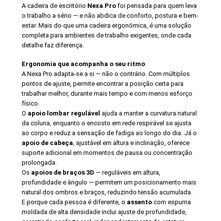
A cadeira de escritório
Nexa Pro
foi pensada para quem leva
o trabalho a sério — e não abdica de conforto, postura e bem-
estar. Mais do que uma cadeira ergonómica, é uma solução
completa para ambientes de trabalho exigentes, onde cada
detalhe faz diferença.
Ergonomia que acompanha o seu ritmo
A Nexa Pro adapta-se a si — não o contrário. Com múltiplos
pontos de ajuste, permite encontrar a posição certa para
trabalhar melhor, durante mais tempo e com menos esforço
físico.
O
apoio lombar regulável
ajuda a manter a curvatura natural
da coluna, enquanto o encosto em rede respirável se ajusta
ao corpo e reduz a sensação de fadiga ao longo do dia. Já o
apoio de cabeça
, ajustável em altura e inclinação, oferece
suporte adicional em momentos de pausa ou concentração
prolongada.
Os
apoios de braços 3D
— reguláveis em altura,
profundidade e ângulo — permitem um posicionamento mais
natural dos ombros e braços, reduzindo tensão acumulada.
E porque cada pessoa é diferente, o
assento
com espuma
moldada de alta densidade inclui ajuste de profundidade,