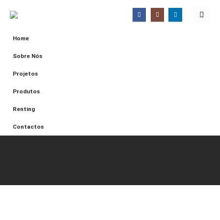
Home
Sobre Nós
Projetos
Produtos
Renting
Contactos
Resolução De
Litígios
Home
Resolução de Litígios