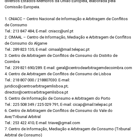
diversos Estados-Membros da União Europeia, elaborada pela
Comissão Europeia.
1. CNIACC – Centro Nacional de Informação e Arbitragem de Conflitos
de Consumo
Tel.: 213 847 484; E-mail: cniacc@unl.pt
2. CIMAAL – Centro de Informação, Mediação e Arbitragem de Conflitos
de Consumo do Algarve
Tel.: 289 823 135; E-mail: cimaal@mail.telepac.pt
3. Centro de Arbitragem de Conflitos de Consumo do Distrito de
Coimbra
Tel.: 239 821 690/289. E-mail: geral@centrodearbitragemdecoimbra.com
4. Centro de Arbitragem de Conflitos de Consumo de Lisboa
Tel.: 218 807 000 / 218807030. E-mail:
juridico@centroarbitragemlisboa.pt;
director@centroarbitragemlisboa.pt
5. Centro de Informação de Consumo e Arbitragem do Porto
Tel.: 225 508 349 / 225 029 791; E-mail: cicap@mail.telepac.pt
6. Centro de Arbitragem de Conflitos de Consumo do Vale do
Ave/Tribunal Arbitral
Tel.: 253 422 410; E-mail: triave@gmail.com
7. Centro de Informação, Mediação e Arbitragem de Consumo (Tribunal
Arbitral de Consumo)