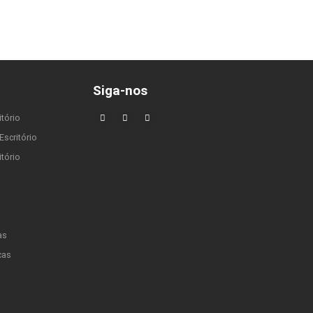
Siga-nos
itório
Escritório
tório
as
cas