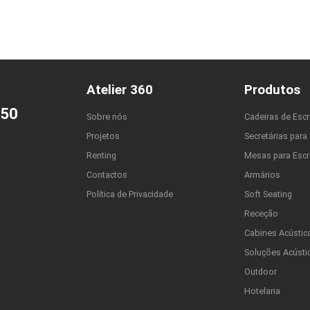
Atelier 360
Produtos
650
Sobre nós
Cadeiras de Escr
Projetos
Secretárias para 
Renting
Mesas para Escri
Contactos
Armários
Política de Privacidade
Soft Seating
Receção
Cabines Acústic
Soluções Acústi
Outdoor
Hotelaria