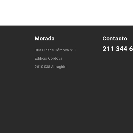
Morada
Contacto
211 344 
Rua Cidade Córdova nº 1
Edifício Córdova
2610-038 Alfragide